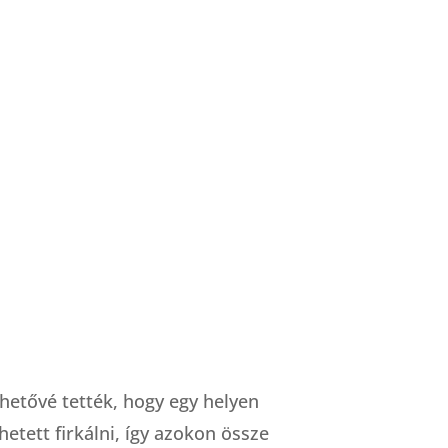
K
etővé tették, hogy egy helyen
Nagyon izg
etett firkálni, így azokon össze