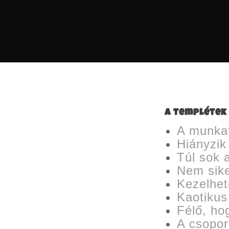
A templétek
A munka
Hiányzik
Túl sok 
Nem sike
Kezelhet
Kaotikus
Félő, ho
A csopo