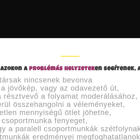
 azokon a
problémás helyzetek
en segítenek, 
társak nincsenek bevonva
 a jövőkép, vagy az odavezető út,
a résztvevő a folyamat moderálásához,
rül összehangolni a véleményeket,
etlen mennyiségű ötlet jöhetne,
 csoportmunka fenyeget,
gy a paralell csoportmunkák szétfolyna
rtmunkák eredményei megfoghatatlano