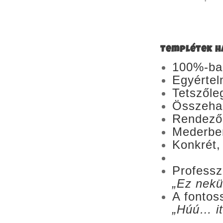
Templétek h
100%-ba
Egyértel
Tetszőle
Összehan
Rendeződ
Mederben
Konkrét,
Professz
„Ez nekü
A fontos
„Húú… it