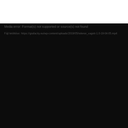
Media error: Format(s) not supported or source(s) not found
Fájl letöltése: https://grafacity.eu/wp-content/uploads/2019/05/telenor_vagott-1.0-19-04-05.mp4