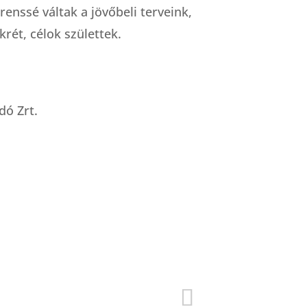
enssé váltak a jövőbeli terveink,
krét, célok születtek.
dó Zrt.