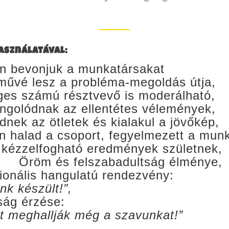
asználatával:
n bevonjuk a munkatársakat
művé lesz a probléma-megoldás útja,
ges számú résztvevő is moderálható,
golódnak az ellentétes vélemények,
nek az ötletek és kialakul a jövőkép,
 halad a csoport, fegyelmezett a mun
 kézzelfogható eredmények születnek,
Öröm és felszabadultság élménye,
ionális hangulatú rendezvény:
nk készült!”,
ság érzése:
t meghallják még a szavunkat!”