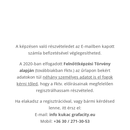
A képzésen való részvételedet az E-mailben kapott
számla befizetésével véglegesítheted.
A 2020-ban elfogadott
Felnőttképzési Törvény
alapján
(továbbiakban Fktv.) az űrlapon bekért
adatokon túl
néhány személyes adatot is el fogok
kérni tőled
, hogy a Fktv. előírásainak megfelelően
regisztrálhassam részvételed.
Ha elakadsz a regisztrációval, vagy bármi kérdésed
lenne, itt érsz el:
E-mail:
info kukac grafacity.eu
Mobil:
+36 30 / 271-30-53