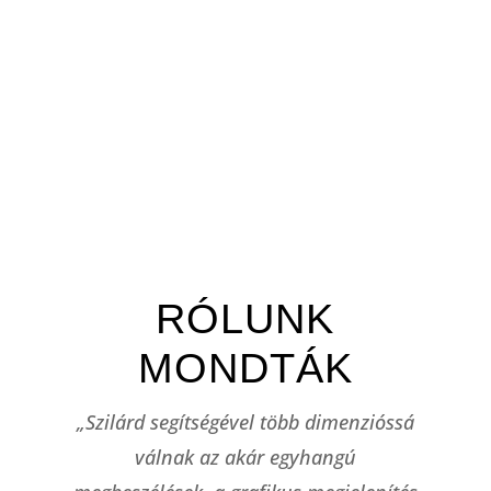
RÓLUNK
MONDTÁK
yen
„Szilárd segítségével több dimenzióssá
„
él,
válnak az akár egyhangú
tr