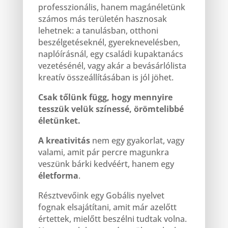
professzionális, hanem magánéletünk
számos más területén hasznosak
lehetnek: a tanulásban, otthoni
beszélgetéseknél, gyereknevelésben,
naplóírásnál, egy családi kupaktanács
vezetésénél, vagy akár a bevásárlólista
kreatív összeállításában is jól jöhet.
Csak tőlünk függ, hogy mennyire
tesszük velük színessé, örömtelibbé
életünket.
A kreativitás
nem egy gyakorlat, vagy
valami, amit pár percre magunkra
veszünk bárki kedvéért, hanem egy
életforma
.
Résztvevőink egy Gobális nyelvet
fognak elsajátítani, amit már azelőtt
értettek, mielőtt beszélni tudtak volna.