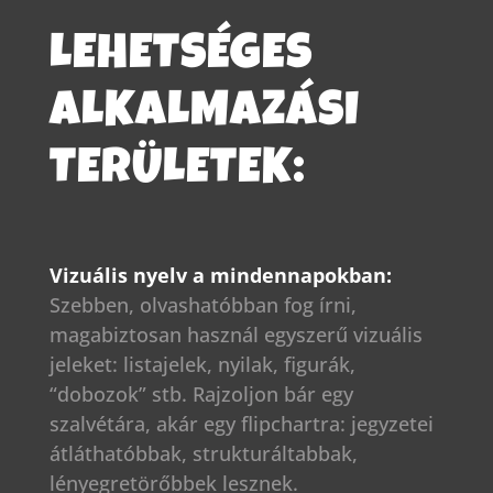
LEHETSÉGES
ALKALMAZÁSI
TERÜLETEK:
Vizuális nyelv a mindennapokban:
Szebben, olvashatóbban fog írni,
magabiztosan használ egyszerű vizuális
jeleket: listajelek, nyilak, figurák,
“dobozok” stb. Rajzoljon bár egy
szalvétára, akár egy flipchartra: jegyzetei
átláthatóbbak, strukturáltabbak,
lényegretörőbbek lesznek.