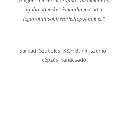
ben
megbeszélések, a grafikus megjelenítés
ké
újabb ötleteket és lendületet ad a
utá
ly,
legunalmasabb workshopoknak is.”
o
dok
Eg
et
Sarkadi Szabolcs, K&H Bank- szenior
képzési tanácsadó
mit
Ge
ok