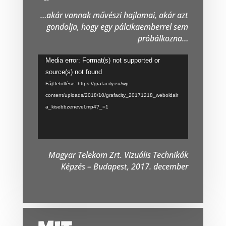
…akár vannak művészi hajlamai, akár azt
gondolja, hogy egy pálcikaemberrel sem
próbálkozna…
Videólejátszó
Media error: Format(s) not supported or
source(s) not found
Fájl letöltése: https://grafacity.eu/wp-
content/uploads/2018/10/grafacity_20171218_weboldalr
a_kisebbzenevel.mp4?_=1
Magyar Telekom Zrt. Vizuális Technikák
Képzés – Budapest, 2017. december