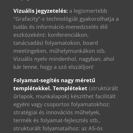
Vizuális jegyzetelés:
a legismertebb
“Grafacity”-s technológiát gyakorolhatja a
tudás és információ-menedzselés élő
eszközeként: konferenciákon,
tanácsadási folyamatokon, board
meetingeken, műhelymunkákon stb.
Vizuális nyelv mindenhol, nagyban, ahol
kár lenne, hogy a szó elszálljon!
Folyamat-segítés nagy méretű
templétekkel. Templéteket
(struktúrált
űrlapok, munkalapok) készíthet facilitált
egyéni vagy csoportos folyamatokhoz:
stratégiai és innovációs műhelyek,
termék és folyamat-fejlesztés stb.,
strukturált folyamataihoz: az A5-ös