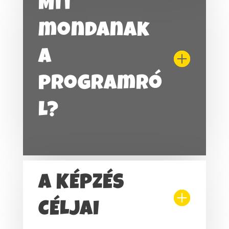
Mit
mondanak
a
programró
l?
A KÉPZÉS
CÉLJAI