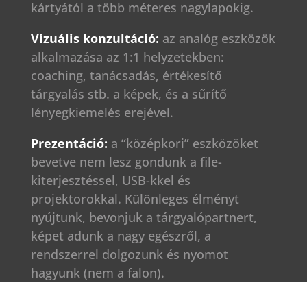
kártyától a több méteres nagylapokig.
Vizuális konzultáció:
az analóg eszközök
alkalmazása az 1:1 helyzetekben:
coaching, tanácsadás, értékesítő
tárgyalás stb. a képek, és a sűrítő
lényegkiemelés erejével.
Prezentáció:
a “középkori” eszközöket
bevetve nem lesz gondunk a file-
kiterjesztéssel, USB-kkel és
projektorokkal. Különleges élményt
nyújtunk, bevonjuk a tárgyalópartnert,
képet adunk a nagy egészről, a
rendszerrel dolgozunk és nyomot
hagyunk (nem a falon).