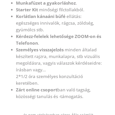
Munkafüzet a gyakorláshoz
.
Starter Kit
minőségi filctollakból.
Korlátlan kánaáni büfé
ellátás:
egészséges innivalók, rágcsa, zöldség,
gyümölcs stb.
Kérdezz-felelek lehetősége ZOOM-on és
Telefonon
.
Személyes visszajelzés
minden általad
készített rajzra, munkalapra, stb vizuális
megoldásra, vagyis válaszok kérdéseidre:
írásban vagy…
2*1/2 óra személyes konzultáció
keretében.
Zárt online csoport
ban való tagság,
közösségi tanulás és -támogatás.
…és nem utolsósorban céges Áfás számlát.