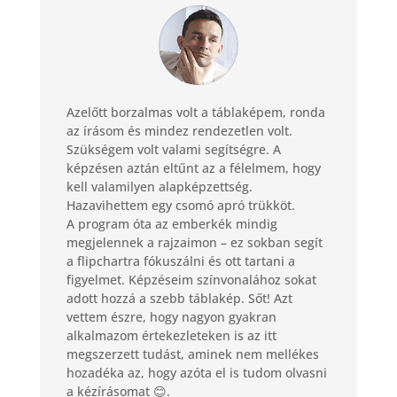
Azelőtt borzalmas volt a táblaképem, ronda
az írásom és mindez rendezetlen volt.
Szükségem volt valami segítségre. A
képzésen aztán eltűnt az a félelmem, hogy
kell valamilyen alapképzettség.
Hazavihettem egy csomó apró trükköt.
A program óta az emberkék mindig
megjelennek a rajzaimon – ez sokban segít
a flipchartra fókuszálni és ott tartani a
figyelmet. Képzéseim színvonalához sokat
adott hozzá a szebb táblakép. Sőt! Azt
vettem észre, hogy nagyon gyakran
alkalmazom értekezleteken is az itt
megszerzett tudást, aminek nem mellékes
hozadéka az, hogy azóta el is tudom olvasni
a kézírásomat 😊.