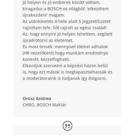
Jó helyen és jó emberek között voltam,
kiragadva a BOSCH-os világból: ‘elkezdtem
újrakezdeni’ magam.
Az utánkövetés 4 hete alatt 5 jegyzetfüzetet
rajzoltam tele. Sőt rajzolt az egész család!
Az, hogy ennyire jó helyen lehettem, segített
újradrótozni az életemet.
És most tessék: mennyivel többet adhatok
(HR vezetőként) hogy munkám eredménye
konkrét, kézzelfogható.
Elkezdjük szervezni a képzést házon belül
is, hogy ezt mások is megtapasztalhassák és
a moderátoraink is tudjanak így dolgozni.
Orosz Andrea
CHRO
,
BOSCH Maklár