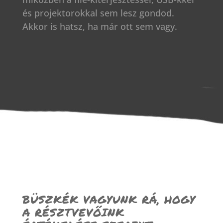
és projektorokkal sem lesz gondod.
Akkor is hatsz, ha már ott sem vagy.
BÜSZKÉK VAGYUNK RÁ, HOGY
A RÉSZTVEVŐINK