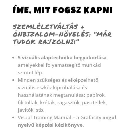
ÍME, MIT FOGSZ KAPNI
SZEMLÉLETVÁLTÁS +
ÖNBIZALOM-NÖVELÉS: “MÁR
TUDOK RAJZOLNI!”
5 vizuális alaptechnika begyakorlása
,
amelyekkel folyamatsegítő munkád
szintet lép.
Minden szükséges és elképzelhető
vizuális eszköz kipróbálása és
használatának megtanulása: papírok,
filctollak, kréták, ragasztók, pasztellek,
javítók, stb.
Visual Training Manual – a Grafacity
angol
nyelvű képzési kézikönyve
.