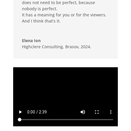
does not need to be perfect, because
nobody is perfect.
It has a meaning for you or for the viewers.
And I think that’s it.
Elena Ion
Highclere Consulting
,
Brasov, 2024.