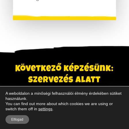
Következő képzésünk:
szervezés alatt
A weboldalon a minőségi felhasználói élmény érdekében sütiket
REGISZTRÁLJ A
használunk.
You can find out more about which cookies we are using or
switch them off in
settings
.
KÉPZÉSRE!
Elfogad