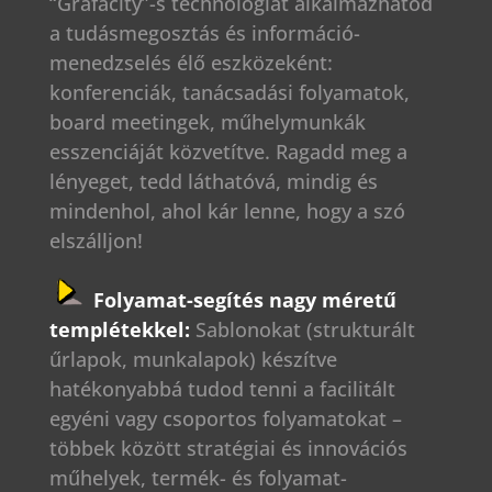
“Grafacity”-s technológiát alkalmazhatod
a tudásmegosztás és információ-
menedzselés élő eszközeként:
konferenciák, tanácsadási folyamatok,
board meetingek, műhelymunkák
esszenciáját közvetítve. Ragadd meg a
lényeget, tedd láthatóvá, mindig és
mindenhol, ahol kár lenne, hogy a szó
elszálljon!
Folyamat-segítés nagy méretű
templétekkel:
Sablonokat (strukturált
űrlapok, munkalapok) készítve
hatékonyabbá tudod tenni a facilitált
egyéni vagy csoportos folyamatokat –
többek között stratégiai és innovációs
műhelyek, termék- és folyamat-