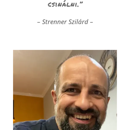
csinálni.”
– Strenner Szilárd –