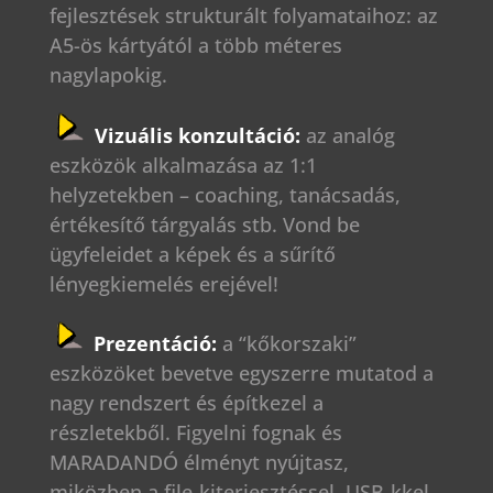
fejlesztések strukturált folyamataihoz: az
A5-ös kártyától a több méteres
nagylapokig.
Vizuális konzultáció:
az analóg
eszközök alkalmazása az 1:1
helyzetekben – coaching, tanácsadás,
értékesítő tárgyalás stb. Vond be
ügyfeleidet a képek és a sűrítő
lényegkiemelés erejével!
Prezentáció:
a “kőkorszaki”
eszközöket bevetve egyszerre mutatod a
nagy rendszert és építkezel a
részletekből. Figyelni fognak és
MARADANDÓ élményt nyújtasz,
miközben a file-kiterjesztéssel, USB-kkel