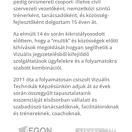
pedig önismereti csoport- illetve civil
szervezeti vezetőként, nemzetközi szintű
trénerként, tanácsadóként, és közösség-
fejlesztőként dolgoztam 15 éven át.
Az elmúlt 14 év során kikristályosodott
előttem, hogy a “multik” és közösségek előtti
kihívások megoldását hogyan segíthetik a
Vizuális jegyzetelésből kifejlődő
szolgáltatások ügyfelekre és a folyamatokra
szabott kombinációi.
2011 óta a folyamatosan csiszolt Vizuális
Technikák Képzésünkön adjuk át az évek
során összegyűlt tapasztalataink
esszenciáját elsősorban vállalati és
szabadúszó tanácsadóknak, facilitátoroknak
és trénereknek, coachoknak.