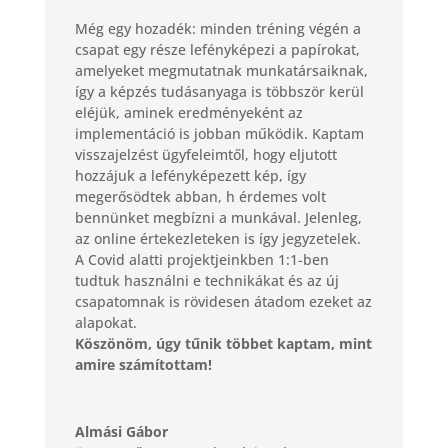
Még egy hozadék: minden tréning végén a
csapat egy része lefényképezi a papírokat,
amelyeket megmutatnak munkatársaiknak,
így a képzés tudásanyaga is többször kerül
eléjük, aminek eredményeként az
implementáció is jobban működik. Kaptam
visszajelzést ügyfeleimtől, hogy eljutott
hozzájuk a lefényképezett kép, így
megerősödtek abban, h érdemes volt
bennünket megbízni a munkával. Jelenleg,
az online értekezleteken is így jegyzetelek.
A Covid alatti projektjeinkben 1:1-ben
tudtuk használni e technikákat és az új
csapatomnak is rövidesen átadom ezeket az
alapokat.
Köszönöm, úgy tűnik többet kaptam, mint
amire számítottam!
Almási Gábor