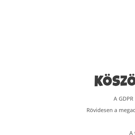
KÖSZÖ
A GDPR é
Rövidesen a megado
A 