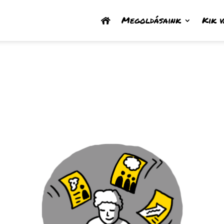
Megoldásaink
Kik 