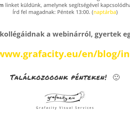
om
linket küldünk, amelynek segítségével kapcsolódh
Írd fel magadnak: Péntek 13:00. (
naptárba
)
 kollégáidnak a webinárról, gyertek e
/www.grafacity.eu/en/blog/in
Találkozooonk pénteken! 🙂
Grafacity Visual Services