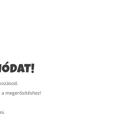
IÓDAT!
tkozásod.
e a megerősítéshez!
ni.