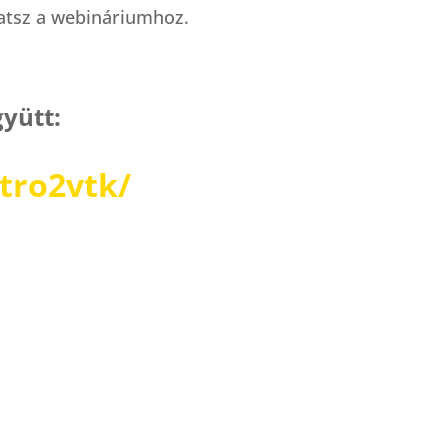
atsz a webináriumhoz.
gyütt:
tro2vtk/