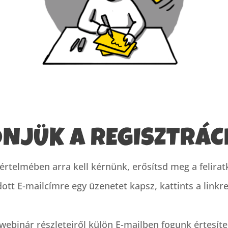
NJÜK A REGISZTRÁC
rtelmében arra kell kérnünk, erősítsd meg a felira
tt E-mailcímre egy üzenetet kapsz, kattints a linkr
webinár részleteiről külön E-mailben fogunk értesíte