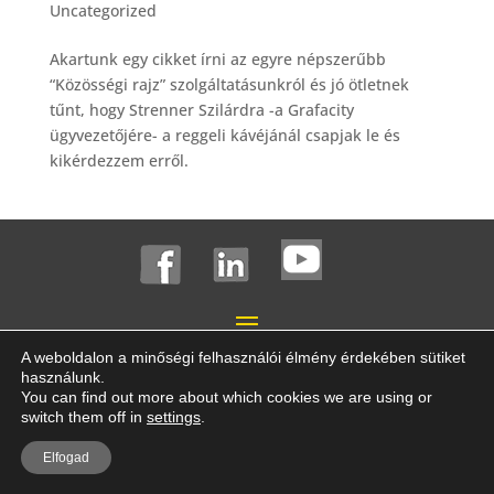
Uncategorized
Akartunk egy cikket írni az egyre népszerűbb
“Közösségi rajz” szolgáltatásunkról és jó ötletnek
tűnt, hogy Strenner Szilárdra -a Grafacity
ügyvezetőjére- a reggeli kávéjánál csapjak le és
kikérdezzem erről.
A weboldalon a minőségi felhasználói élmény érdekében sütiket
használunk.
© 2026 Grafacity – Minden jog fenntartva! |
Adatkezelési
You can find out more about which cookies we are using or
switch them off in
settings
.
tájékoztató
|
ÁSZF
Elfogad