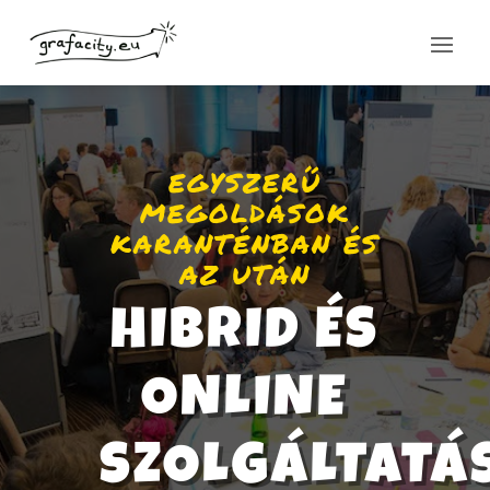
EGYSZERŰ
MEGOLDÁSOK
KARANTÉNBAN ÉS
AZ UTÁN
HIBRID ÉS
ONLINE
SZOLGÁLTATÁ