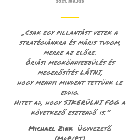
2021. május
„Csak egy pillantást vetek a
stratégiánkra és máris tudom,
merre az előre.
Óriási megkönnyebbülés és
megerősítés LÁTNI,
hogy mennyi mindent tettünk le
eddig.
Hitet ad, hogy SIKERÜLNI FOG a
következő esztendő is.”
Michael Zink
Ügyvezető
(MrP/PT)