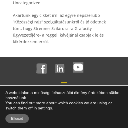
Uncategorized
Akartunk egy cikket írni az egyre népszerűbb
“Közösségi rajz” szolgáltatásunkról és jó ötletnek
tűnt, hogy Strenner Szilárdra -a Grafacity
ügyvezetőjére- a reggeli kávéjánál csapjak le és
kikérdezzem erről.
A weboldalon a minőségi felhasználói élmény érdekében sütiket
használunk.
© 2026 Grafacity – Minden jog fenntartva! |
Adatkezelési
You can find out more about which cookies we are using or
switch them off in
settings
.
tájékoztató
|
ÁSZF
Elfogad